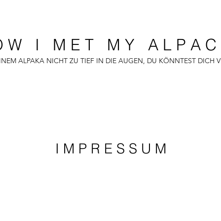
O W I M E T M Y A L P A C 
INEM ALPAKA NICHT ZU TIEF IN DIE AUGEN, DU KÖNNTEST DICH V
I M P R E S S U M