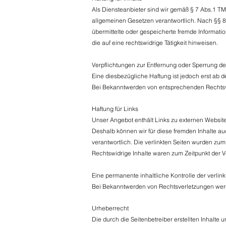
Als Diensteanbieter sind wir gemäß § 7 Abs.1 TM
allgemeinen Gesetzen verantwortlich. Nach §§ 8 b
übermittelte oder gespeicherte fremde Informa
die auf eine rechtswidrige Tätigkeit hinweisen.
Verpflichtungen zur Entfernung oder Sperrung d
Eine diesbezügliche Haftung ist jedoch erst ab 
Bei Bekanntwerden von entsprechenden Rechtsve
Haftung für Links
Unser Angebot enthält Links zu externen Websites
Deshalb können wir für diese fremden Inhalte auc
verantwortlich. Die verlinkten Seiten wurden zum
Rechtswidrige Inhalte waren zum Zeitpunkt der V
Eine permanente inhaltliche Kontrolle der verlin
Bei Bekanntwerden von Rechtsverletzungen werd
Urheberrecht
Die durch die Seitenbetreiber erstellten Inhalt