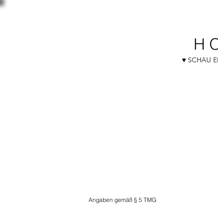
H 
♥ SCHAU E
Angaben gemäß § 5 TMG