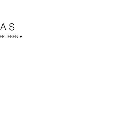
A S
ERLIEBEN ♥