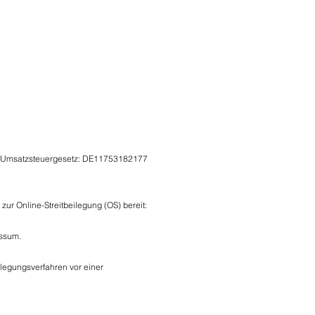
7 Umsatzsteuergesetz: DE11753182177
zur Online-Streitbeilegung (OS) bereit:
essum.
beilegungsverfahren vor einer