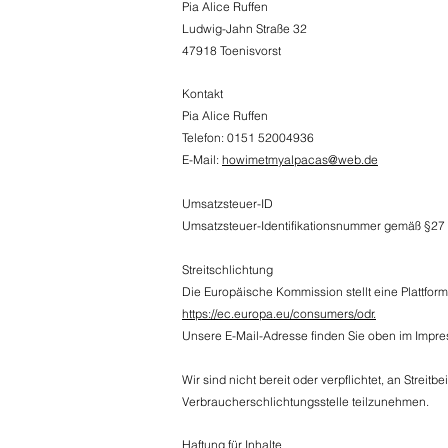
Pia Alice Ruffen
Ludwig-Jahn Straße 32
47918 Toenisvorst
Kontakt
Pia Alice Ruffen
Telefon: 0151 52004936
E-Mail:
howimetmyalpacas@web.de
Umsatzsteuer-ID
Umsatzsteuer-Identifikationsnummer gemäß §2
Streitschlichtung
Die Europäische Kommission stellt eine Plattform 
https://ec.europa.eu/consumers/odr.
Unsere E-Mail-Adresse finden Sie oben im Impr
Wir sind nicht bereit oder verpflichtet, an Streit
Verbraucherschlichtungsstelle teilzunehmen.
Haftung für Inhalte